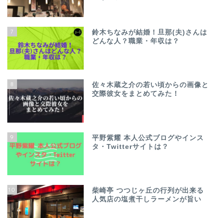
7
鈴木ちなみが結婚！旦那(夫)さんは
どんな人？職業・年収は？
8
佐々木蔵之介の若い頃からの画像と
交際彼女をまとめてみた！
9
平野紫耀 本人公式ブログやインス
タ・Twitterサイトは？
10
柴崎亭 つつじヶ丘の行列が出来る
人気店の塩煮干しラーメンが旨い