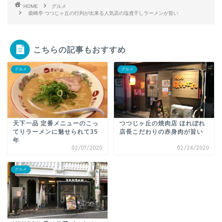
HOME
グルメ
柴崎亭 つつじヶ丘の行列が出来る人気店の塩煮干しラーメンが旨い
こちらの記事もおすすめ
グルメ
グルメ
天下一品 定番メニューのこっ
つつじヶ丘の焼肉店 ほれぼれ
てりラーメンに魅せられて35
店長こだわりの赤身肉が旨い
年
02/07/2020
02/24/2020
グルメ