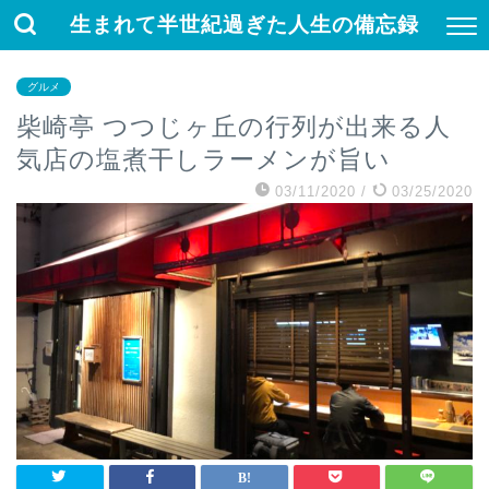
生まれて半世紀過ぎた人生の備忘録
グルメ
柴崎亭 つつじヶ丘の行列が出来る人
気店の塩煮干しラーメンが旨い
03/11/2020
/
03/25/2020