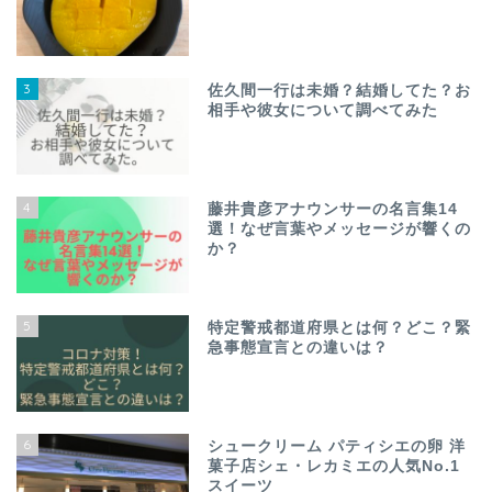
3
佐久間一行は未婚？結婚してた？お
相手や彼女について調べてみた
4
藤井貴彦アナウンサーの名言集14
選！なぜ言葉やメッセージが響くの
か？
5
特定警戒都道府県とは何？どこ？緊
急事態宣言との違いは？
6
シュークリーム パティシエの卵 洋
菓子店シェ・レカミエの人気No.1
スイーツ