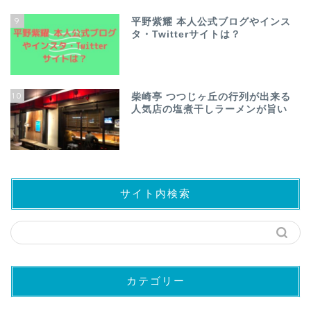
9
平野紫耀 本人公式ブログやインス
タ・Twitterサイトは？
10
柴崎亭 つつじヶ丘の行列が出来る
人気店の塩煮干しラーメンが旨い
サイト内検索
カテゴリー