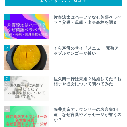
よく読まれている記事
1
片寄涼太はハーフ？なぜ英語ペラペ
ラ？父親・母親・出身高校を調査
2
くら寿司のサイドメニュー 完熟ア
ップルマンゴーが旨い
3
佐久間一行は未婚？結婚してた？お
相手や彼女について調べてみた
4
藤井貴彦アナウンサーの名言集14
選！なぜ言葉やメッセージが響くの
か？