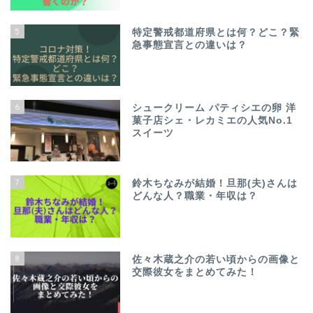
5
特定警戒都道府県とは何？どこ？緊
急事態宣言との違いは？
6
シュークリーム パティシエの卵 洋
菓子店シェ・レカミエの人気No.1
スイーツ
7
鈴木ちなみが結婚！旦那(夫)さんは
どんな人？職業・年収は？
8
佐々木蔵之介の若い頃からの画像と
交際彼女をまとめてみた！