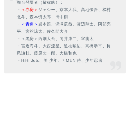
舞台登壇者（敬称略）：
・
＜赤房＞
ジェシー、京本大我、髙地優吾、松村
北斗、森本慎太郎、田中樹
・
＜青房＞
岩本照、深澤辰哉、渡辺翔太、阿部亮
平、宮舘涼太、佐久間大介
・＜黒房＞西畑大吾、向井康二、室龍太
・宮近海斗、大西流星、道枝駿佑、高橋恭平、長
尾謙杜、藤原丈一郎、大橋和也
・HiHi Jets、美 少年、7 MEN 侍、少年忍者